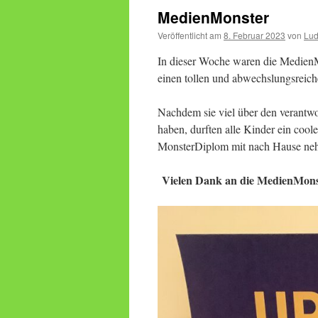
MedienMonster
Veröffentlicht am
8. Februar 2023
von
Lud
In dieser Woche waren die MedienM
einen tollen und abwechslungsreiche
Nachdem sie viel über den verantw
haben, durften alle Kinder ein coo
MonsterDiplom mit nach Hause ne
Vielen Dank an die MedienMonst