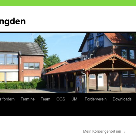
ingden
r fördern
Termine
Team
OGS
ÜMI
Förderverein
Downloads
Mein Körper gehört mir
→